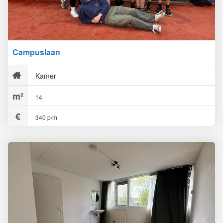
Campuslaan
Kamer
14
340 p/m