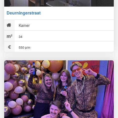
Deurningerstraat
Kamer
34
550 p/m