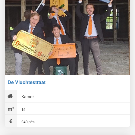
De Vluchtestraat
Kamer
15
240 p/m