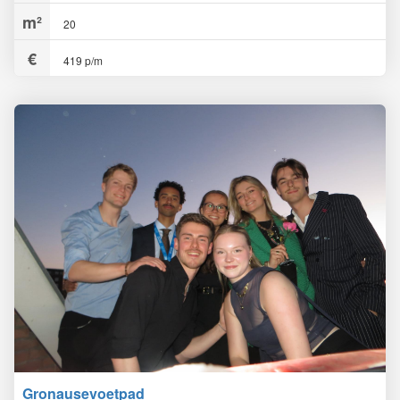
20
419 p/m
Gronausevoetpad