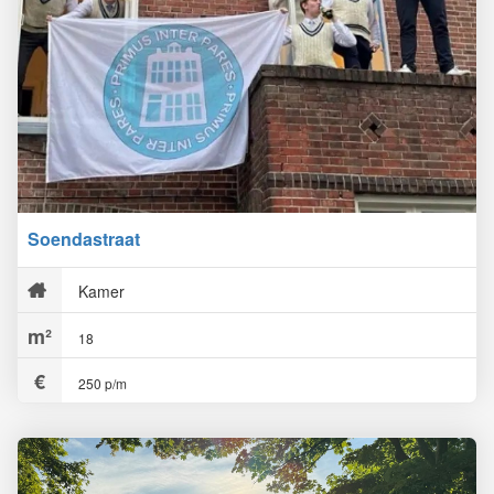
Soendastraat
Kamer
18
250 p/m