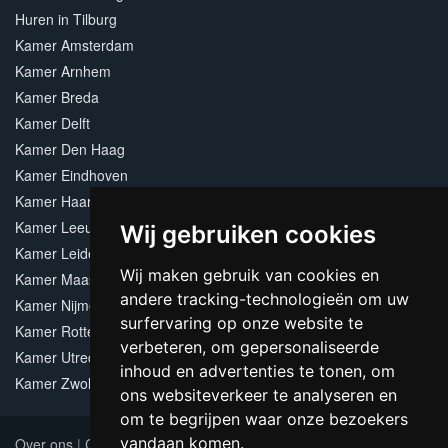
Huren in Tilburg
Kamer Amsterdam
Kamer Arnhem
Kamer Breda
Kamer Delft
Kamer Den Haag
Kamer Eindhoven
Kamer Haarlem
Kamer Leeuwarden
Wij gebruiken cookies
Kamer Leiden
Wij maken gebruik van cookies en
Kamer Maastricht
andere tracking-technologieën om uw
Kamer Nijmegen
surfervaring op onze website te
Kamer Rotterdam
verbeteren, om gepersonaliseerde
Kamer Utrecht
inhoud en advertenties te tonen, om
Kamer Zwolle
ons websiteverkeer te analyseren en
om te begrijpen waar onze bezoekers
vandaan komen.
Over ons
|
Contact
|
Adverteren
|
Sitemap
|
Algemene