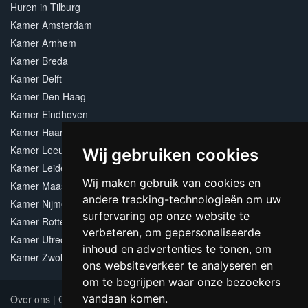
Huren in Tilburg
Kamer Amsterdam
Kamer Arnhem
Kamer Breda
Kamer Delft
Kamer Den Haag
Kamer Eindhoven
Kamer Haarlem
Kamer Leeuwarden
Wij gebruiken cookies
Kamer Leiden
Wij maken gebruik van cookies en
Kamer Maastricht
andere tracking-technologieën om uw
Kamer Nijmegen
surfervaring op onze website te
Kamer Rotterdam
verbeteren, om gepersonaliseerde
Kamer Utrecht
inhoud en advertenties te tonen, om
Kamer Zwolle
ons websiteverkeer te analyseren en
om te begrijpen waar onze bezoekers
vandaan komen.
Over ons
|
Contact
|
Adverteren
|
Sitemap
|
Algemene