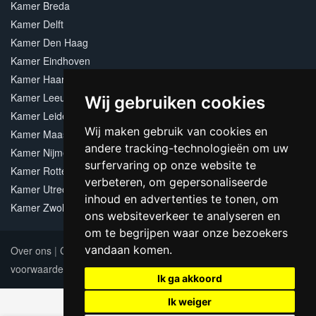
Kamer Breda
Kamer Delft
Kamer Den Haag
Kamer Eindhoven
Kamer Haarlem
Kamer Leeuwarden
Wij gebruiken cookies
Kamer Leiden
Wij maken gebruik van cookies en
Kamer Maastricht
andere tracking-technologieën om uw
Kamer Nijmegen
surfervaring op onze website te
Kamer Rotterdam
verbeteren, om gepersonaliseerde
Kamer Utrecht
inhoud en advertenties te tonen, om
Kamer Zwolle
ons websiteverkeer te analyseren en
om te begrijpen waar onze bezoekers
vandaan komen.
Over ons
|
Contact
|
Adverteren
|
Sitemap
|
Algemene
voorwaarden
Update cookies preferences
Ik ga akkoord
Ik weiger