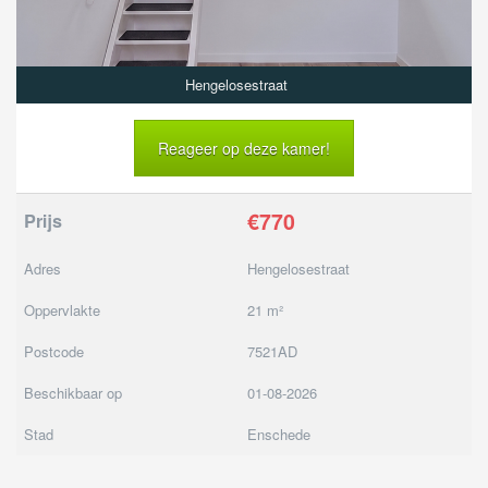
Hengelosestraat
Reageer op deze kamer!
€770
Prijs
Adres
Hengelosestraat
Oppervlakte
21 m²
Postcode
7521AD
Beschikbaar op
01-08-2026
Stad
Enschede