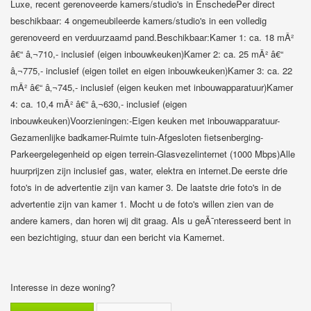
Luxe, recent gerenoveerde kamers/studio's in EnschedePer direct
beschikbaar: 4 ongemeubileerde kamers/studio's in een volledig
gerenoveerd en verduurzaamd pand.Beschikbaar:Kamer 1: ca. 18 mÂ²
â€“ â‚¬710,- inclusief (eigen inbouwkeuken)Kamer 2: ca. 25 mÂ² â€“
â‚¬775,- inclusief (eigen toilet en eigen inbouwkeuken)Kamer 3: ca. 22
mÂ² â€“ â‚¬745,- inclusief (eigen keuken met inbouwapparatuur)Kamer
4: ca. 10,4 mÂ² â€“ â‚¬630,- inclusief (eigen
inbouwkeuken)Voorzieningen:-Eigen keuken met inbouwapparatuur-
Gezamenlijke badkamer-Ruimte tuin-Afgesloten fietsenberging-
Parkeergelegenheid op eigen terrein-Glasvezelinternet (1000 Mbps)Alle
huurprijzen zijn inclusief gas, water, elektra en internet.De eerste drie
foto's in de advertentie zijn van kamer 3. De laatste drie foto's in de
advertentie zijn van kamer 1. Mocht u de foto's willen zien van de
andere kamers, dan horen wij dit graag. Als u geÃ¯nteresseerd bent in
een bezichtiging, stuur dan een bericht via Kamernet.
Interesse in deze woning?