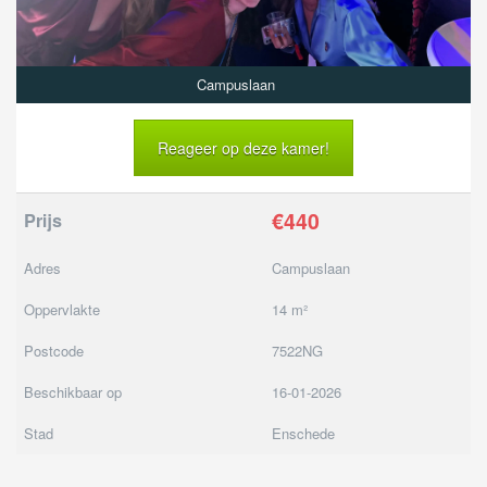
Campuslaan
Reageer op deze kamer!
€440
Prijs
Adres
Campuslaan
Oppervlakte
14 m²
Postcode
7522NG
Beschikbaar op
16-01-2026
Stad
Enschede