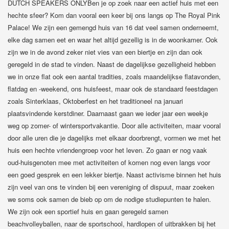
DUTCH SPEAKERS ONLYBen je op zoek naar een actief huis met een
hechte sfeer? Kom dan vooral een keer bij ons langs op The Royal Pink
Palace! We zijn een gemengd huis van 16 dat veel samen onderneemt,
elke dag samen eet en waar het altijd gezellig is in de woonkamer. Ook
zijn we in de avond zeker niet vies van een biertje en zijn dan ook
geregeld in de stad te vinden. Naast de dagelijkse gezelligheid hebben
we in onze flat ook een aantal tradities, zoals maandelijkse flatavonden,
flatdag en -weekend, ons huisfeest, maar ook de standaard feestdagen
zoals Sinterklaas, Oktoberfest en het traditioneel na januari
plaatsvindende kerstdiner. Daarnaast gaan we ieder jaar een weekje
weg op zomer- of wintersportvakantie. Door alle activiteiten, maar vooral
door alle uren die je dagelijks met elkaar doorbrengt, vormen we met het
huis een hechte vriendengroep voor het leven. Zo gaan er nog vaak
oud-huisgenoten mee met activiteiten of komen nog even langs voor
een goed gesprek en een lekker biertje. Naast activisme binnen het huis
zijn veel van ons te vinden bij een vereniging of dispuut, maar zoeken
we soms ook samen de bieb op om de nodige studiepunten te halen.
We zijn ook een sportief huis en gaan geregeld samen
beachvolleyballen, naar de sportschool, hardlopen of uitbrakken bij het