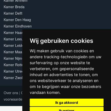
Kamer Arnhem
Kamer Breda
Kamer Delft
Kamer Den Haag
Kamer Eindhoven
Kamer Haarlem
Kamer Leeuwarden
Wij gebruiken cookies
Kamer Leiden
Wij maken gebruik van cookies en
Kamer Maastricht
andere tracking-technologieën om uw
Kamer Nijmegen
surfervaring op onze website te
Kamer Rotterdam
verbeteren, om gepersonaliseerde
Kamer Utrecht
inhoud en advertenties te tonen, om
Kamer Zwolle
ons websiteverkeer te analyseren en
om te begrijpen waar onze bezoekers
vandaan komen.
Over ons
|
Contact
|
Adverteren
|
Sitemap
|
Algemene
voorwaarden
Update cookies preferences
Ik ga akkoord
Ik weiger