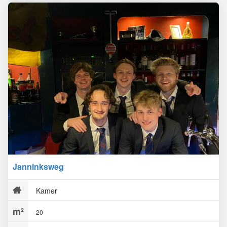
Janninksweg
Kamer
20