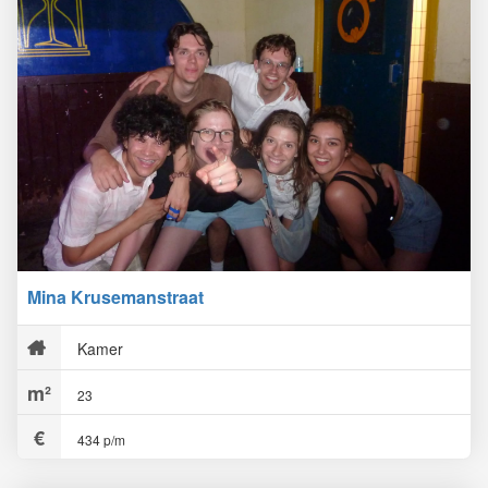
Mina Krusemanstraat
Kamer
23
434 p/m