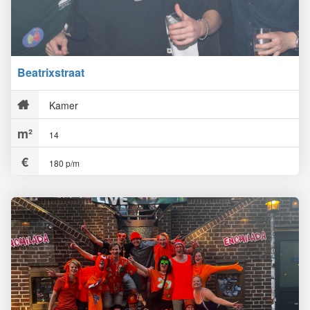
Beatrixstraat
Kamer
14
180 p/m