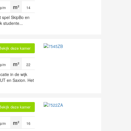
 p/m
14
et spel SkipBo en
k studente...
Bekijk deze kamer
 p/m
22
atie in de wijk
 UT en Saxion. Het
Bekijk deze kamer
 p/m
16