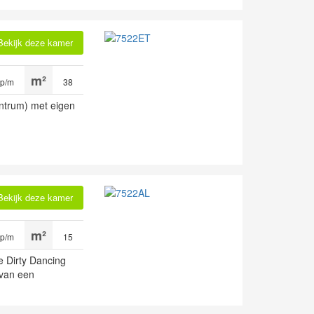
Bekijk deze kamer
 p/m
38
entrum) met eigen
Bekijk deze kamer
 p/m
15
e Dirty Dancing
 van een