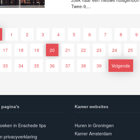
zoek naar een nieuwe huisgenoot!W
Twee-9,...
1
2
3
4
5
6
7
8
9
17
18
19
20
21
22
23
24
25
33
34
35
36
37
38
39
Volgende
 pagina's
Kamer websites
oeken in Enschede tips
Huren in Groningen
Kamer Amsterdam
n privacyverklaring