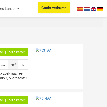
Gratis verhuren
ere Landen
Bekijk deze kamer
 p/m
14
op zoek naar een
mber, overnachten
Bekijk deze kamer