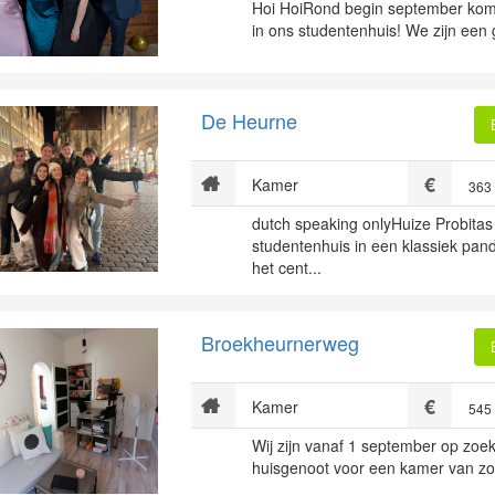
Hoi HoiRond begin september komt
in ons studentenhuis! We zijn een g
De Heurne
Kamer
363
dutch speaking onlyHuize Probitas
studentenhuis in een klassiek pand
het cent...
Broekheurnerweg
Kamer
545
Wij zijn vanaf 1 september op zoe
huisgenoot voor een kamer van zo'