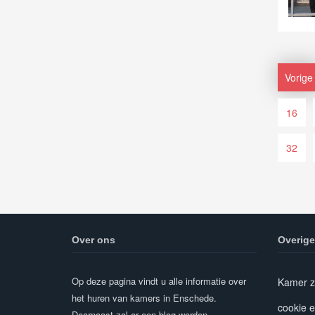
Vorige
16
32
Over ons
Overige
Op deze pagina vindt u alle informatie over
Kamer z
het huren van kamers in Enschede.
cookie e
Daarnaast zal er een blog worden