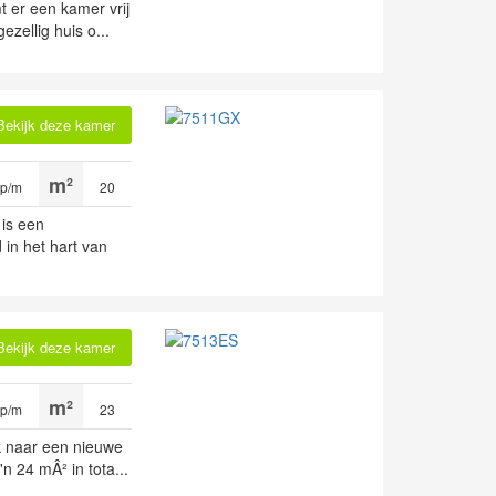
 er een kamer vrij
ezellig huis o...
Bekijk deze kamer
 p/m
20
 is een
 in het hart van
Bekijk deze kamer
 p/m
23
k naar een nieuwe
n 24 mÂ² in tota...