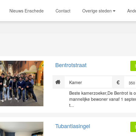
Nieuws Enschede
Contact
Overige steden
And
Bentrotstraat
Kamer
350
Beste kamerzoeker,De Bentrot is 
mannelijke bewoner vanaf 1 septe
t...
Tubantiasingel