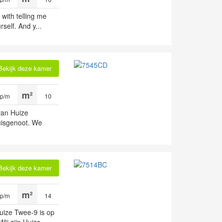
 with telling me
self. And y...
Bekijk deze kamer
 p/m
10
van Huize
uisgenoot. We
Bekijk deze kamer
 p/m
14
ize Twee-9 is op