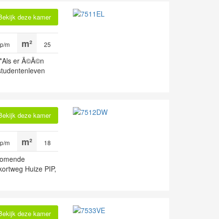
Bekijk deze kamer
 p/m
25
*Als er Ã©Ã©n
 studentenleven
Bekijk deze kamer
 p/m
18
nkomende
kortweg Huize PIP,
Bekijk deze kamer