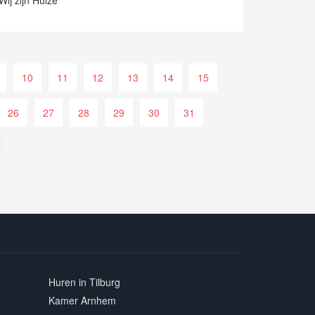
ij zijn Huize
10
11
12
13
14
15
26
27
28
29
30
31
Huren in Tilburg
Kamer Arnhem