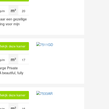
 p/m
20
aar een gezellige
ing voor mijn
Bekijk deze kamer
 p/m
17
arge Private
beautiful, fully
Bekijk deze kamer
 p/m
16