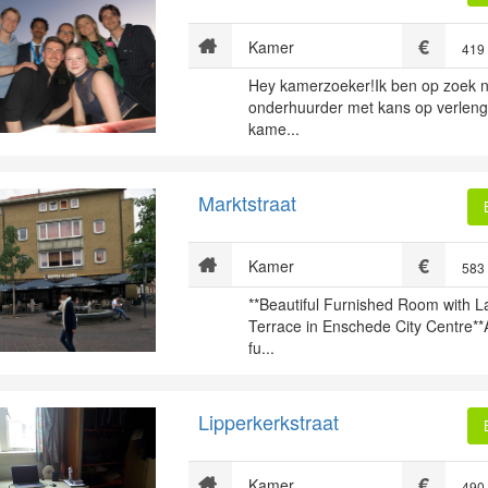
Kamer
419
Hey kamerzoeker!Ik ben op zoek n
onderhuurder met kans op verleng
kame...
Marktstraat
Kamer
583
**Beautiful Furnished Room with L
Terrace in Enschede City Centre**A 
fu...
Lipperkerkstraat
Kamer
490