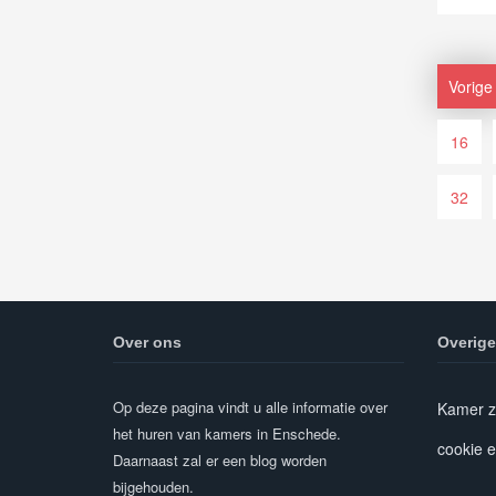
Vorige
16
32
Over ons
Overige
Op deze pagina vindt u alle informatie over
Kamer z
het huren van kamers in Enschede.
cookie e
Daarnaast zal er een blog worden
bijgehouden.