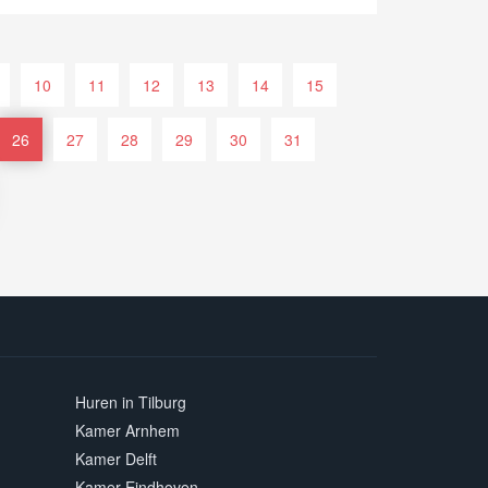
10
11
12
13
14
15
26
27
28
29
30
31
Huren in Tilburg
Kamer Arnhem
Kamer Delft
Kamer Eindhoven