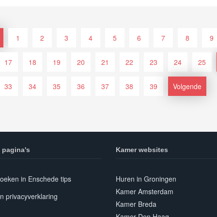
1
2
3
4
5
6
7
8
9
17
18
19
20
21
22
23
24
25
33
34
35
36
37
38
39
Volgende
 pagina's
Kamer websites
oeken in Enschede tips
Huren in Groningen
Kamer Amsterdam
n privacyverklaring
Kamer Breda
Kamer Den Haag