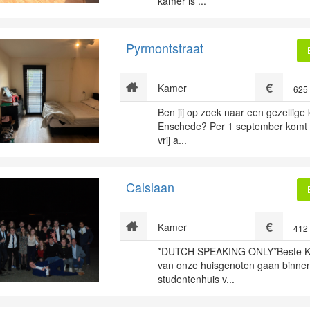
kamer is ...
Pyrmontstraat
Kamer
625
Ben jij op zoek naar een gezellige
Enschede? Per 1 september komt e
vrij a...
Calslaan
Kamer
412
*DUTCH SPEAKING ONLY*Beste K
van onze huisgenoten gaan binnen
studentenhuis v...