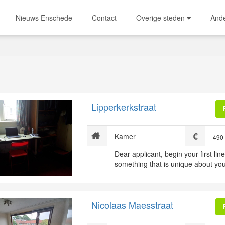
Nieuws Enschede
Contact
Overige steden
And
Lipperkerkstraat
Kamer
490
Dear applicant, begin your first line
something that is unique about your
Nicolaas Maesstraat