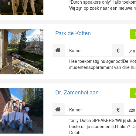
*Dutch speakers only*Hallo toekom
Wij zijn op zoek naar een nieuwe m
Park de Kotten
Kamer
610
Hee toekomstig huisgenoot!De Kott
studentenappartement van drie huis
Dr. Zamenhoflaan
Kamer
220
*only Dutch SPEAKERS*Wil jij stu
beste uit je studententijd halen? Da
Delph...