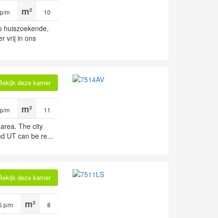
 p/m
10
lo huiszoekende,
 vrij in ons
Bekijk deze kamer
 p/m
11
 area. The city
nd UT can be re...
Bekijk deze kamer
5 p/m
8