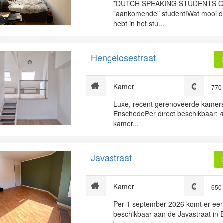
*DUTCH SPEAKING STUDENTS O
"aankomende" student!Wat mooi da
hebt in het stu...
Hengelosestraat
Kamer
770
Luxe, recent gerenoveerde kamers/
EnschedePer direct beschikbaar: 
kamer...
Javastraat
Kamer
650
Per 1 september 2026 komt er ee
beschikbaar aan de Javastraat in