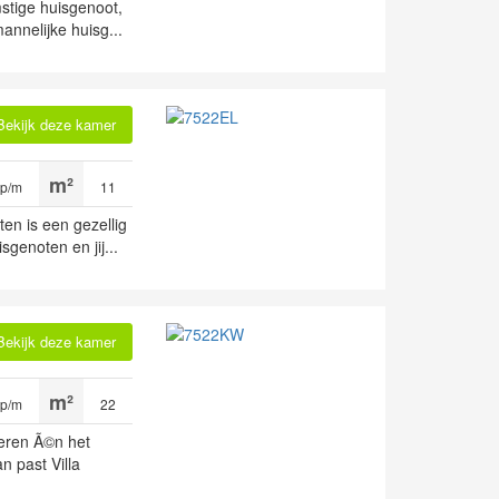
stige huisgenoot,
annelijke huisg...
Bekijk deze kamer
 p/m
11
en is een gezellig
genoten en jij...
Bekijk deze kamer
 p/m
22
deren Ã©n het
n past Villa