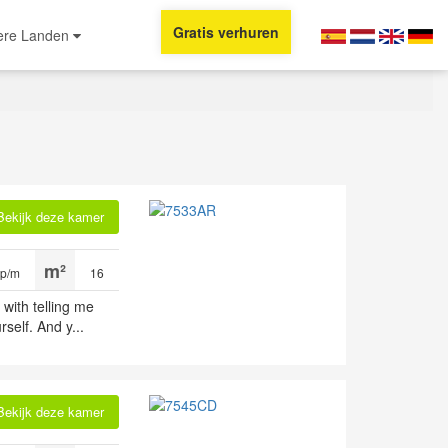
Gratis verhuren
ere Landen
Bekijk deze kamer
 p/m
16
 with telling me
self. And y...
Bekijk deze kamer