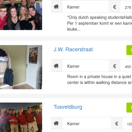
Kamer
279
*Only dutch speaking studentsHal
Per 1 september komt er een kamer
leuke...
J.W. Racerstraat
Kamer
450
Room in a private house in a quiet
center is within walking distance a
Tusveldburg
Kamer
15