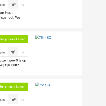
 p/m
10
van Huize
uisgenoot. We
Bekijk deze kamer
 p/m
14
ize Twee-9 is op
ij zijn Huize
Bekijk deze kamer
 p/m
10