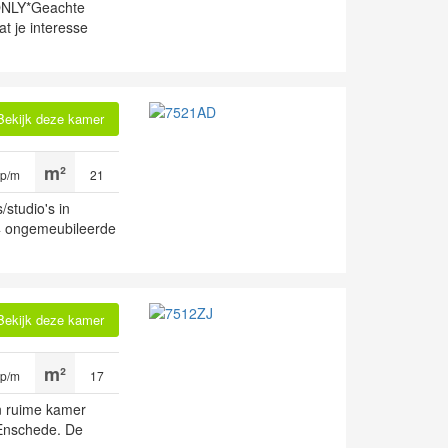
NLY*Geachte
t je interesse
Bekijk deze kamer
 p/m
21
studio's in
4 ongemeubileerde
Bekijk deze kamer
 p/m
17
n ruime kamer
 Enschede. De