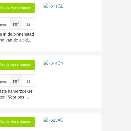
Bekijk deze kamer
 p/m
12
s in de binnenstad
 van de altijd...
Bekijk deze kamer
 p/m
11
iaste kamerzoeker
ken! Voor ons ...
Bekijk deze kamer