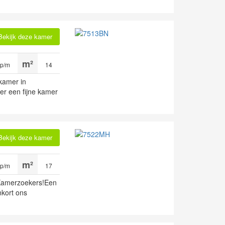
Bekijk deze kamer
 p/m
14
 kamer in
r een fijne kamer
Bekijk deze kamer
 p/m
17
amerzoekers!Een
kort ons