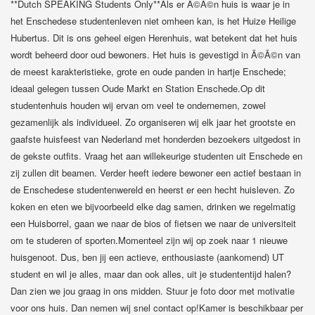
**Dutch SPEAKING Students Only**Als er Ã©Ã©n huis is waar je in
het Enschedese studentenleven niet omheen kan, is het Huize Heilige
Hubertus. Dit is ons geheel eigen Herenhuis, wat betekent dat het huis
wordt beheerd door oud bewoners. Het huis is gevestigd in Ã©Ã©n van
de meest karakteristieke, grote en oude panden in hartje Enschede;
ideaal gelegen tussen Oude Markt en Station Enschede.Op dit
studentenhuis houden wij ervan om veel te ondernemen, zowel
gezamenlijk als individueel. Zo organiseren wij elk jaar het grootste en
gaafste huisfeest van Nederland met honderden bezoekers uitgedost in
de gekste outfits. Vraag het aan willekeurige studenten uit Enschede en
zij zullen dit beamen. Verder heeft iedere bewoner een actief bestaan in
de Enschedese studentenwereld en heerst er een hecht huisleven. Zo
koken en eten we bijvoorbeeld elke dag samen, drinken we regelmatig
een Huisborrel, gaan we naar de bios of fietsen we naar de universiteit
om te studeren of sporten.Momenteel zijn wij op zoek naar 1 nieuwe
huisgenoot. Dus, ben jij een actieve, enthousiaste (aankomend) UT
student en wil je alles, maar dan ook alles, uit je studententijd halen?
Dan zien we jou graag in ons midden. Stuur je foto door met motivatie
voor ons huis. Dan nemen wij snel contact op!Kamer is beschikbaar per