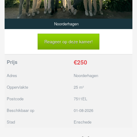
Noorderhagen
Reageer op deze kamer!
€250
Prijs
Adres
Noorderhagen
Oppervlakte
25 m²
Postcode
7511EL
Beschikbaar op
01-08-2026
Stad
Enschede