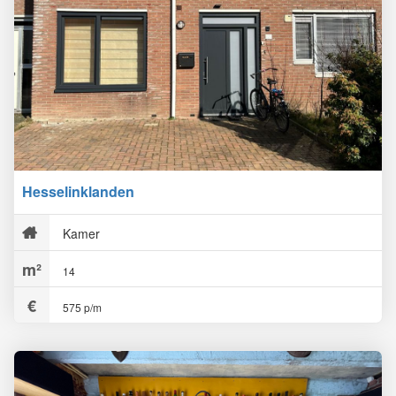
Hesselinklanden
Kamer
14
575 p/m