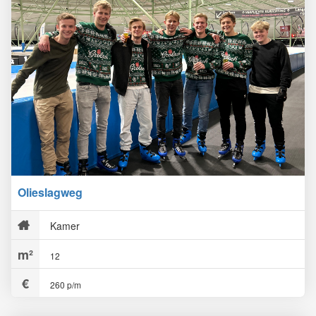
Olieslagweg
Kamer
12
260 p/m