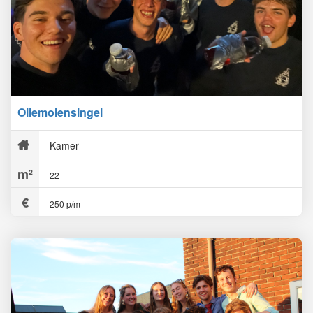
Oliemolensingel
Kamer
22
250 p/m