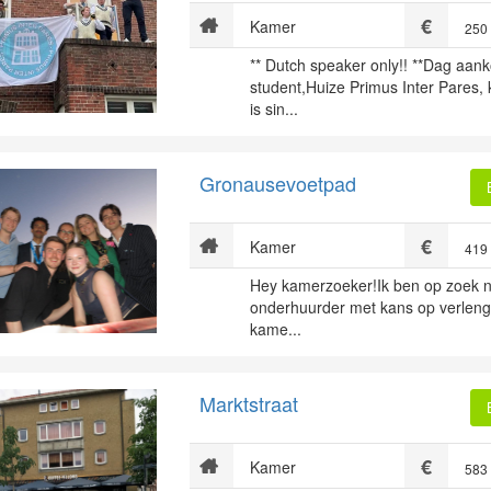
Kamer
250
** Dutch speaker only!! **Dag aa
student,Huize Primus Inter Pares, 
is sin...
Gronausevoetpad
Kamer
419
Hey kamerzoeker!Ik ben op zoek n
onderhuurder met kans op verleng
kame...
Marktstraat
Kamer
583