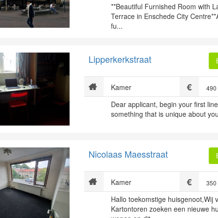
**Beautiful Furnished Room with L
Terrace in Enschede City Centre**A 
fu...
Lipperkerkstraat
Kamer
490
Dear applicant, begin your first line
something that is unique about your
Nicolaas Maesstraat
Kamer
350
Hallo toekomstige huisgenoot,Wij 
Kartontoren zoeken een nieuwe h