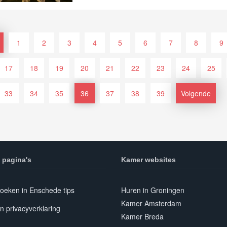
1
2
3
4
5
6
7
8
9
17
18
19
20
21
22
23
24
25
33
34
35
36
37
38
39
Volgende
 pagina's
Kamer websites
oeken in Enschede tips
Huren in Groningen
Kamer Amsterdam
n privacyverklaring
Kamer Breda