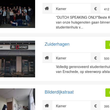
Kamer
412
*DUTCH SPEAKING ONLY*Beste K
van onze huisgenoten gaan binnen
studentenhuis v...
Zuiderhagen
Kamer
500
Volledig gerenoveerd studentenhui
van Enschede, op steenworp afstand
Bilderdijkstraat
Kamer
395