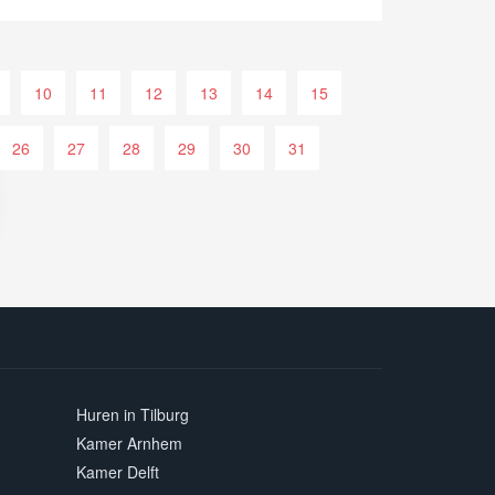
10
11
12
13
14
15
26
27
28
29
30
31
Huren in Tilburg
Kamer Arnhem
Kamer Delft