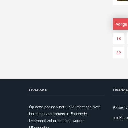
Vorige
16
32
Over ons
Overige
Op deze pagina vindt u alle informatie over
Kamer z
het huren van kamers in Enschede.
cookie e
Daarnaast zal er een blog worden
bijgehouden.