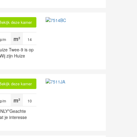
Bekijk deze kamer
 p/m
14
ize Twee-9 is op
ij zijn Huize
Bekijk deze kamer
 p/m
10
NLY*Geachte
t je interesse