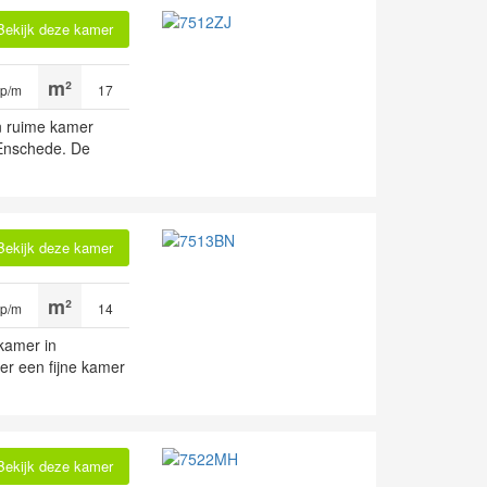
Bekijk deze kamer
 p/m
17
n ruime kamer
 Enschede. De
Bekijk deze kamer
 p/m
14
 kamer in
r een fijne kamer
Bekijk deze kamer