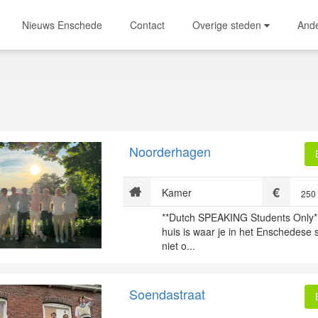
Nieuws Enschede
Contact
Overige steden
And
Noorderhagen
Kamer
250
**Dutch SPEAKING Students Only*
huis is waar je in het Enschedese
niet o...
Soendastraat