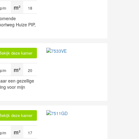
 p/m
18
nkomende
kortweg Huize PIP,
Bekijk deze kamer
 p/m
20
aar een gezellige
ing voor mijn
Bekijk deze kamer
 p/m
17