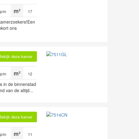
 p/m
17
amerzoekers!Een
kort ons
Bekijk deze kamer
 p/m
12
s in de binnenstad
 van de altijd...
Bekijk deze kamer
 p/m
11