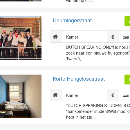
wonen op dit...
Deurningerstraat
Kamer
365
DUTCH SPEAKING ONLYHoihoii,Hu
zoek naar een nieuwe huisgenoot!W
Twee-9,...
Korte Hengelosestraat
Kamer
440
*DUTCH SPEAKING STUDENTS O
"aankomende" student!Wat mooi da
hebt in het stu...