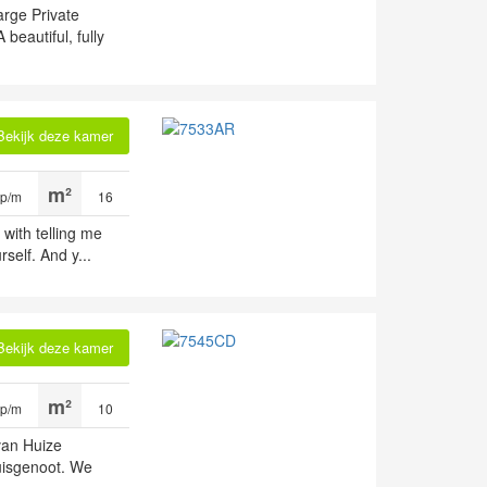
arge Private
beautiful, fully
Bekijk deze kamer
 p/m
16
 with telling me
self. And y...
Bekijk deze kamer
 p/m
10
van Huize
uisgenoot. We