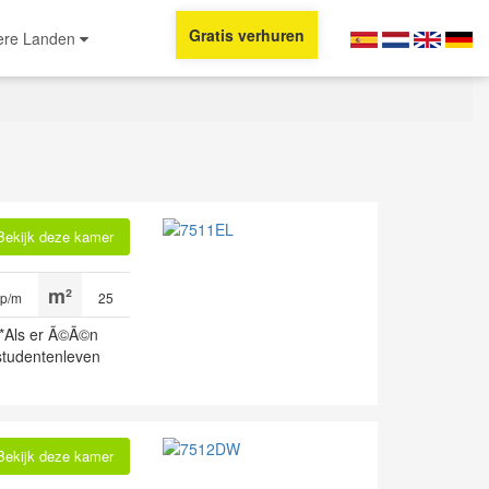
Gratis verhuren
ere Landen
Bekijk deze kamer
 p/m
25
*Als er Ã©Ã©n
 studentenleven
Bekijk deze kamer