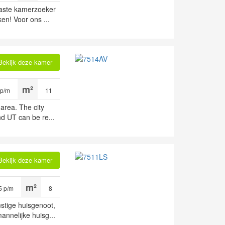
iaste kamerzoeker
ken! Voor ons ...
Bekijk deze kamer
 p/m
11
 area. The city
nd UT can be re...
Bekijk deze kamer
5 p/m
8
stige huisgenoot,
annelijke huisg...