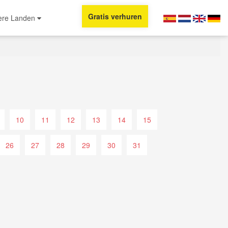
Gratis verhuren
ere Landen
10
11
12
13
14
15
26
27
28
29
30
31