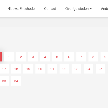
Nieuws Enschede
Contact
Overige steden
And
1
2
3
4
5
6
7
8
9
17
18
19
20
21
22
23
24
25
33
34