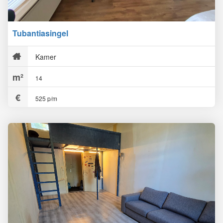
Tubantiasingel
Kamer
14
525 p/m