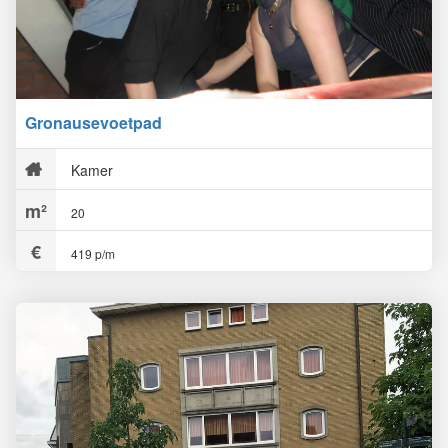
Gronausevoetpad
Kamer
20
419 p/m