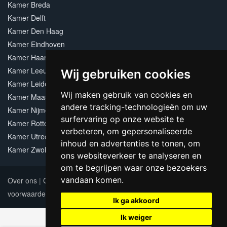
Kamer Breda
Kamer Delft
Kamer Den Haag
Kamer Eindhoven
Kamer Haarlem
Kamer Leeuwarden
Wij gebruiken cookies
Kamer Leiden
Wij maken gebruik van cookies en
Kamer Maastricht
andere tracking-technologieën om uw
Kamer Nijmegen
surfervaring op onze website te
Kamer Rotterdam
verbeteren, om gepersonaliseerde
Kamer Utrecht
inhoud en advertenties te tonen, om
Kamer Zwolle
ons websiteverkeer te analyseren en
om te begrijpen waar onze bezoekers
vandaan komen.
Over ons
|
Contact
|
Adverteren
|
Sitemap
|
Algemene
voorwaarden
Update cookies preferences
Ik ga akkoord
Ik weiger