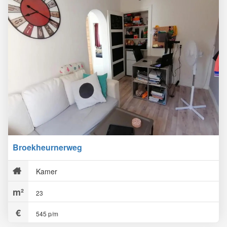
Broekheurnerweg
Kamer
23
545 p/m