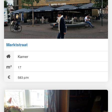
Marktstraat
Kamer
17
583 p/m