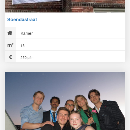
Soendastraat
Kamer
18
250 p/m