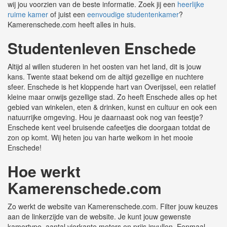
wij jou voorzien van de beste informatie. Zoek jij een
heerlijke
ruime kamer
of juist een
eenvoudige studentenkamer
?
Kamerenschede.com heeft alles in huis.
Studentenleven Enschede
Altijd al willen studeren in het oosten van het land, dit is jouw
kans. Twente staat bekend om de altijd gezellige en nuchtere
sfeer. Enschede is het kloppende hart van Overijssel, een relatief
kleine maar onwijs gezellige stad. Zo heeft Enschede alles op het
gebied van winkelen, eten & drinken, kunst en cultuur en ook een
natuurrijke omgeving. Hou je daarnaast ook nog van feestje?
Enschede kent veel bruisende cafeetjes die doorgaan totdat de
zon op komt. Wij heten jou van harte welkom in het mooie
Enschede!
Hoe werkt
Kamerenschede.com
Zo werkt de website van Kamerenschede.com. Filter jouw keuzes
aan de linkerzijde van de website. Je kunt jouw gewenste
kamertype, aantal vierkante meters en prijs invullen. Eenmaal