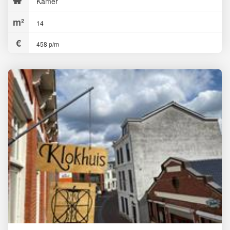
Kamer
14
458 p/m