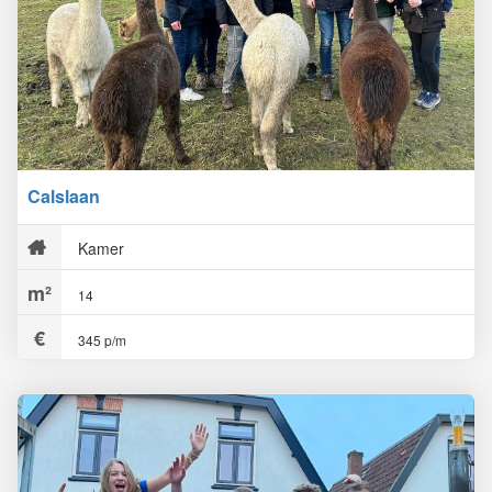
Calslaan
Kamer
14
345 p/m