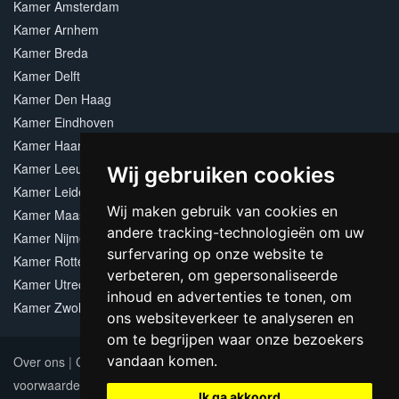
Kamer Amsterdam
Kamer Arnhem
Kamer Breda
Kamer Delft
Kamer Den Haag
Kamer Eindhoven
Kamer Haarlem
Kamer Leeuwarden
Wij gebruiken cookies
Kamer Leiden
Wij maken gebruik van cookies en
Kamer Maastricht
andere tracking-technologieën om uw
Kamer Nijmegen
surfervaring op onze website te
Kamer Rotterdam
verbeteren, om gepersonaliseerde
Kamer Utrecht
inhoud en advertenties te tonen, om
Kamer Zwolle
ons websiteverkeer te analyseren en
om te begrijpen waar onze bezoekers
vandaan komen.
Over ons
|
Contact
|
Adverteren
|
Sitemap
|
Algemene
voorwaarden
Update cookies preferences
Ik ga akkoord