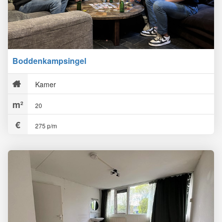
Boddenkampsingel
Kamer
20
275 p/m