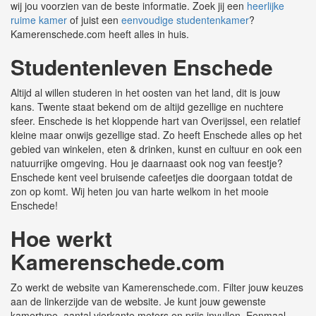
wij jou voorzien van de beste informatie. Zoek jij een
heerlijke
ruime kamer
of juist een
eenvoudige studentenkamer
?
Kamerenschede.com heeft alles in huis.
Studentenleven Enschede
Altijd al willen studeren in het oosten van het land, dit is jouw
kans. Twente staat bekend om de altijd gezellige en nuchtere
sfeer. Enschede is het kloppende hart van Overijssel, een relatief
kleine maar onwijs gezellige stad. Zo heeft Enschede alles op het
gebied van winkelen, eten & drinken, kunst en cultuur en ook een
natuurrijke omgeving. Hou je daarnaast ook nog van feestje?
Enschede kent veel bruisende cafeetjes die doorgaan totdat de
zon op komt. Wij heten jou van harte welkom in het mooie
Enschede!
Hoe werkt
Kamerenschede.com
Zo werkt de website van Kamerenschede.com. Filter jouw keuzes
aan de linkerzijde van de website. Je kunt jouw gewenste
kamertype, aantal vierkante meters en prijs invullen. Eenmaal