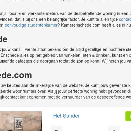
e prijs, locatie en vierkante meters van de desbetreffende woning in ee
en, dat is bij ons een belangrijke factor. Je kunt te allen tijde
contac
een
eenvoudige studentenkamer
? Kamerenschede.com heeft alles in hu
de
it is jouw kans. Twente staat bekend om de altijd gezellige en nuchtere s
ft Enschede alles op het gebied van winkelen, eten & drinken, kunst en 
uisende cafeetjes die doorgaan totdat de zon op komt. Wij heten jou 
ede.com
w keuzes aan de linkerzijde van de website. Je kunt jouw gewenste kam
cteerde woonruimtes over. Als jij jouw perfecte woning hebt gevonden d
lijk contact kunt opnemen met de verhuurder van de desbetreffende wo
Het Sander