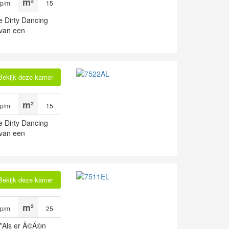
 p/m
15
e Dirty Dancing
 van een
Bekijk deze kamer
 p/m
15
e Dirty Dancing
 van een
Bekijk deze kamer
 p/m
25
*Als er Ã©Ã©n