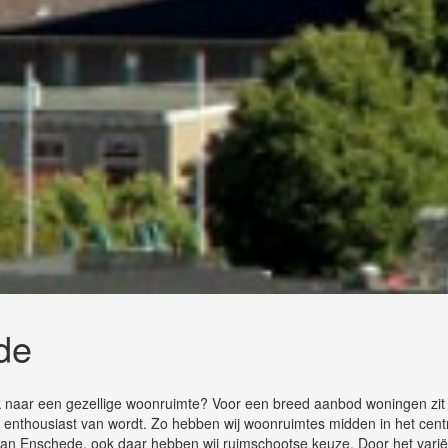
de
ek naar een gezellige woonruimte? Voor een breed aanbod woningen zi
r jij enthousiast van wordt. Zo hebben wij woonruimtes midden in het cen
 van Enschede, ook daar hebben wij ruimschootse keuze. Door het vari