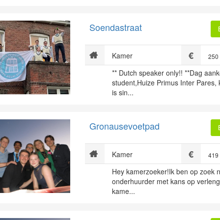
Soendastraat
Kamer
250
** Dutch speaker only!! **Dag aa
student,Huize Primus Inter Pares, 
is sin...
Gronausevoetpad
Kamer
419
Hey kamerzoeker!Ik ben op zoek n
onderhuurder met kans op verleng
kame...