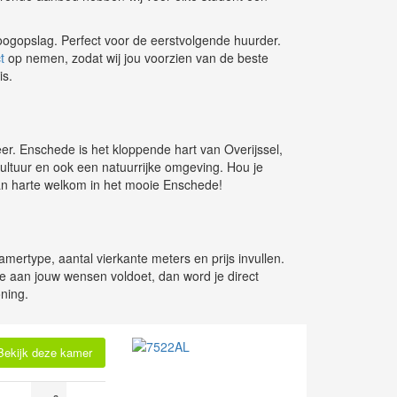
n oogopslag. Perfect voor de eerstvolgende huurder.
t
op nemen, zodat wij jou voorzien van de beste
is.
feer. Enschede is het kloppende hart van Overijssel,
cultuur en ook een natuurrijke omgeving. Hou je
van harte welkom in het mooie Enschede!
ertype, aantal vierkante meters en prijs invullen.
ie aan jouw wensen voldoet, dan word je direct
ning.
Bekijk deze kamer