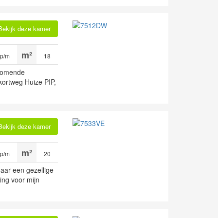
Bekijk deze kamer
 p/m
18
nkomende
kortweg Huize PIP,
Bekijk deze kamer
 p/m
20
aar een gezellige
ing voor mijn