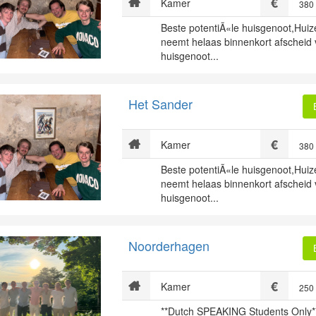
Kamer
380
Beste potentiÃ«le huisgenoot,Huiz
neemt helaas binnenkort afscheid
huisgenoot...
Het Sander
Kamer
380
Beste potentiÃ«le huisgenoot,Huiz
neemt helaas binnenkort afscheid
huisgenoot...
Noorderhagen
Kamer
250
**Dutch SPEAKING Students Only*