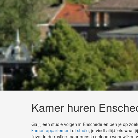
Kamer huren Ensche
Ga jij een studie volgen in Enschede en ben je op zo
kamer
,
appartement
of
studio
, je vindt altijd iets waa
liever in de rustige maar gunstig gelegen woonwijken