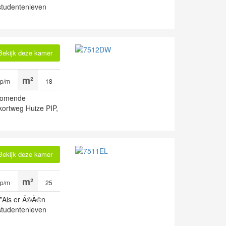
 studentenleven
Bekijk deze kamer
 p/m
18
nkomende
kortweg Huize PIP,
Bekijk deze kamer
 p/m
25
*Als er Ã©Ã©n
 studentenleven