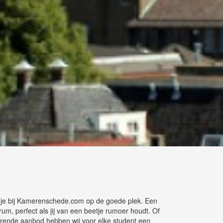
t je bij Kamerenschede.com op de goede plek. Een
trum, perfect als jij van een beetje rumoer houdt. Of
ërende aanbod hebben wij voor elke student een