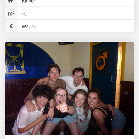
Kamer
15
850 p/m