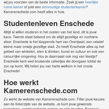
wij jou voorzien van de beste informatie. Zoek jij een
heerlijke
ruime kamer
of juist een
eenvoudige studentenkamer
?
Kamerenschede.com heeft alles in huis.
Studentenleven Enschede
Altijd al willen studeren in het oosten van het land, dit is jouw
kans. Twente staat bekend om de altijd gezellige en nuchtere
sfeer. Enschede is het kloppende hart van Overijssel, een relatief
kleine maar onwijs gezellige stad. Zo heeft Enschede alles op het
gebied van winkelen, eten & drinken, kunst en cultuur en ook een
natuurrijke omgeving. Hou je daarnaast ook nog van feestje?
Enschede kent veel bruisende cafeetjes die doorgaan totdat de
zon op komt. Wij heten jou van harte welkom in het mooie
Enschede!
Hoe werkt
Kamerenschede.com
Zo werkt de website van Kamerenschede.com. Filter jouw keuzes
aan de linkerzijde van de website. Je kunt jouw gewenste
kamertype, aantal vierkante meters en prijs invullen. Eenmaal