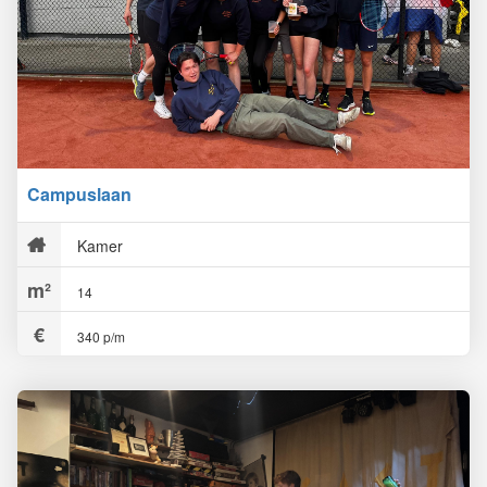
Campuslaan
Kamer
14
340 p/m