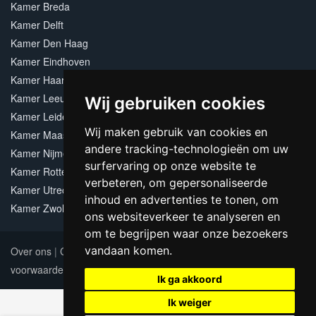
Kamer Breda
Kamer Delft
Kamer Den Haag
Kamer Eindhoven
Kamer Haarlem
Kamer Leeuwarden
Wij gebruiken cookies
Kamer Leiden
Wij maken gebruik van cookies en
Kamer Maastricht
andere tracking-technologieën om uw
Kamer Nijmegen
surfervaring op onze website te
Kamer Rotterdam
verbeteren, om gepersonaliseerde
Kamer Utrecht
inhoud en advertenties te tonen, om
Kamer Zwolle
ons websiteverkeer te analyseren en
om te begrijpen waar onze bezoekers
vandaan komen.
Over ons
|
Contact
|
Adverteren
|
Sitemap
|
Algemene
voorwaarden
Update cookies preferences
Ik ga akkoord
Ik weiger