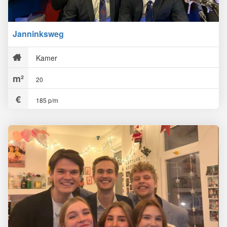
Janninksweg
Kamer
20
185 p/m