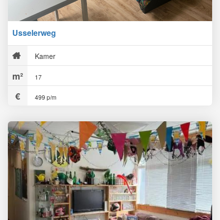
Usselerweg
Kamer
17
499 p/m