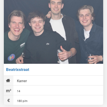
Beatrixstraat
Kamer
14
180 p/m