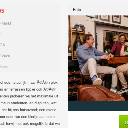
05
Foto
 Markt
²
1GA
7-2026
hede
nschede natuurlijk maar Ã©Ã©n plek
jes en terrassen ligt er ook Ã©Ã©n
enten proberen wij het maximale uit
visme in studenten- en disputen, wat
s het bij ons huisavond; een avond
keer doen we een biertje aan onze
R
d, terwijl het ook mogelijk is dat we