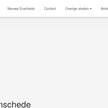
Nieuws Enschede
Contact
Overige steden
And
nschede