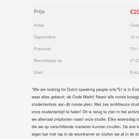
€2
Prijs
Adres
Oude
Oppervlakte
15 m
Postcode
751
Beschikbaar op
27-0
Stad
Ensc
*We are looking for Dutch speaking people only*Er is in E
waar alles gebeurt; de Oude Markt! Naast alle mooie kroeg
studentenhuis aan dit mooie plein. Met zes ambitieuze stud
onze studententijd te halen! Dit is terug te zien in het acti
we allemaal ontplooien naast onze studie. Elke woensdag i
die we op verschillende manieren kunnen invullen. De ene 
eigen bar met tap in de woonkamer en sluiten we af in de sta