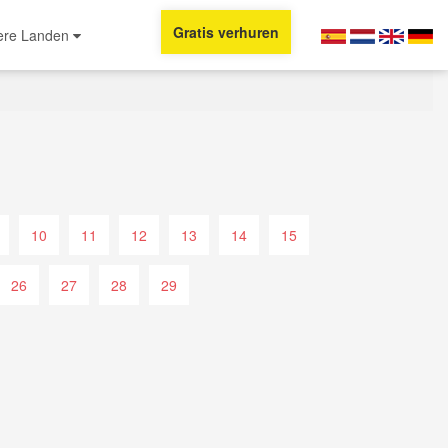
Gratis verhuren
ere Landen
10
11
12
13
14
15
26
27
28
29