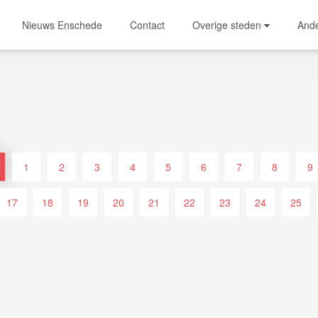
Nieuws Enschede
Contact
Overige steden
And
1
2
3
4
5
6
7
8
9
17
18
19
20
21
22
23
24
25