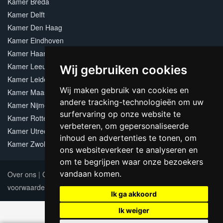
Kamer Breda
Kamer Delft
Kamer Den Haag
Kamer Eindhoven
Kamer Haarlem
Kamer Leeuwarden
Wij gebruiken cookies
Kamer Leiden
Wij maken gebruik van cookies en
Kamer Maastricht
andere tracking-technologieën om uw
Kamer Nijmegen
surfervaring op onze website te
Kamer Rotterdam
verbeteren, om gepersonaliseerde
Kamer Utrecht
inhoud en advertenties te tonen, om
Kamer Zwolle
ons websiteverkeer te analyseren en
om te begrijpen waar onze bezoekers
vandaan komen.
Over ons
|
Contact
|
Adverteren
|
Sitemap
|
Algemene
voorwaarden
Update cookies preferences
Ik ga akkoord
Ik weiger