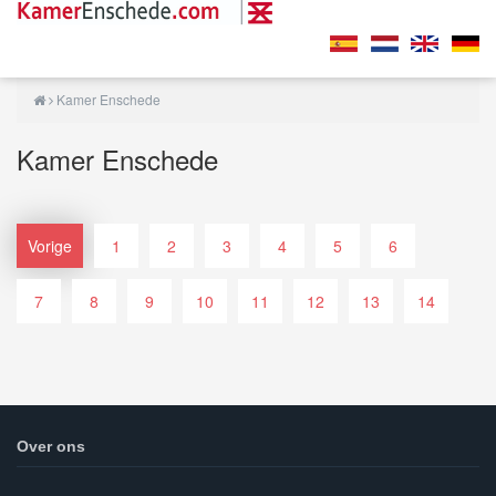
Kamer Enschede
Kamer Enschede
Vorige
1
2
3
4
5
6
7
8
9
10
11
12
13
14
Over ons