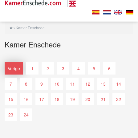
Kamer Enschede
Kamer Enschede
Vorige
1
2
3
4
5
6
7
8
9
10
11
12
13
14
15
16
17
18
19
20
21
22
23
24