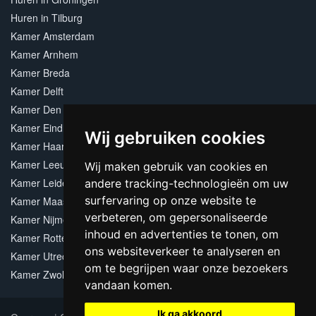
Huren in Tilburg
Kamer Amsterdam
Kamer Arnhem
Kamer Breda
Kamer Delft
Kamer Den Haag
Kamer Eindhoven
Wij gebruiken cookies
Kamer Haarlem
Kamer Leeuwarden
Wij maken gebruik van cookies en
Kamer Leiden
andere tracking-technologieën om uw
surfervaring op onze website te
Kamer Maastricht
verbeteren, om gepersonaliseerde
Kamer Nijmegen
inhoud en advertenties te tonen, om
Kamer Rotterdam
ons websiteverkeer te analyseren en
Kamer Utrecht
om te begrijpen waar onze bezoekers
Kamer Zwolle
vandaan komen.
Ik ga akkoord