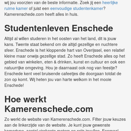
wij jou voorzien van de beste informatie. Zoek jij een
heerlijke
ruime kamer
of juist een
eenvoudige studentenkamer
?
Kamerenschede.com heeft alles in huis.
Studentenleven Enschede
Altijd al willen studeren in het oosten van het land, dit is jouw
kans. Twente staat bekend om de altijd gezellige en nuchtere
sfeer. Enschede is het kloppende hart van Overijssel, een relatief
kleine maar onwijs gezellige stad. Zo heeft Enschede alles op het
gebied van winkelen, eten & drinken, kunst en cultuur en ook een
natuurrijke omgeving. Hou je daarnaast ook nog van feestje?
Enschede kent veel bruisende cafeetjes die doorgaan totdat de
zon op komt. Wij heten jou van harte welkom in het mooie
Enschede!
Hoe werkt
Kamerenschede.com
Zo werkt de website van Kamerenschede.com. Filter jouw keuzes
aan de linkerzijde van de website. Je kunt jouw gewenste
kamertype, aantal vierkante meters en prijs invullen. Eenmaal