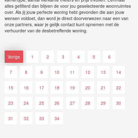
alles gefilterd dan blijven de voor jou geselecteerde woonruimtes
over. Als jij jouw perfecte woning hebt gevonden die aan jouw
wensen voldoet, dan word je direct doorverwezen naar een van
onze partners, waar je gelijk contact kunt opnemen met de
verhuurder van de desbetreffende woning.
Vorige
1
2
3
4
5
6
7
8
9
10
11
12
13
14
15
16
17
18
19
20
21
22
23
24
25
26
27
28
29
30
31
32
33
34