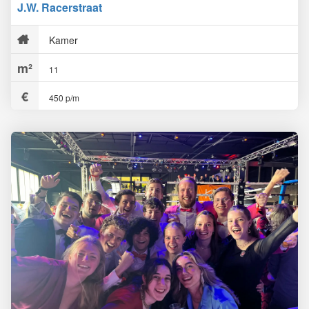
J.W. Racerstraat
Kamer
11
450 p/m