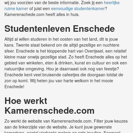
wij jou voorzien van de beste informatie. Zoek jij een
heerlijke
ruime kamer
of juist een
eenvoudige studentenkamer
?
Kamerenschede.com heeft alles in huis.
Studentenleven Enschede
Altijd al willen studeren in het oosten van het land, dit is jouw
kans. Twente staat bekend om de altijd gezellige en nuchtere
sfeer. Enschede is het kloppende hart van Overijssel, een relatief
kleine maar onwijs gezellige stad. Zo heeft Enschede alles op het
gebied van winkelen, eten & drinken, kunst en cultuur en ook een
natuurrijke omgeving. Hou je daarnaast ook nog van feestje?
Enschede kent veel bruisende cafeetjes die doorgaan totdat de
zon op komt. Wij heten jou van harte welkom in het mooie
Enschede!
Hoe werkt
Kamerenschede.com
Zo werkt de website van Kamerenschede.com. Filter jouw keuzes
aan de linkerzijde van de website. Je kunt jouw gewenste
kamertype, aantal vierkante meters en prijs invullen. Eenmaal