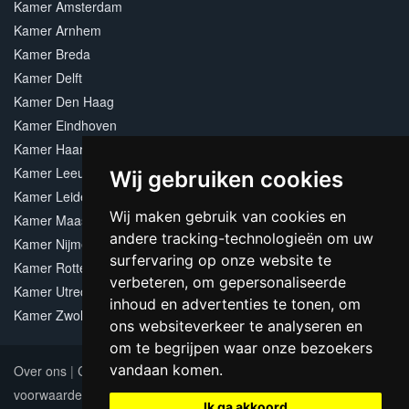
Kamer Amsterdam
Kamer Arnhem
Kamer Breda
Kamer Delft
Kamer Den Haag
Kamer Eindhoven
Kamer Haarlem
Kamer Leeuwarden
Wij gebruiken cookies
Kamer Leiden
Wij maken gebruik van cookies en
Kamer Maastricht
andere tracking-technologieën om uw
Kamer Nijmegen
surfervaring op onze website te
Kamer Rotterdam
verbeteren, om gepersonaliseerde
Kamer Utrecht
inhoud en advertenties te tonen, om
Kamer Zwolle
ons websiteverkeer te analyseren en
om te begrijpen waar onze bezoekers
vandaan komen.
Over ons
|
Contact
|
Adverteren
|
Sitemap
|
Algemene
voorwaarden
Update cookies preferences
Ik ga akkoord