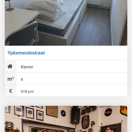
Ypkemeulestraat
Kamer
8
618 p/m