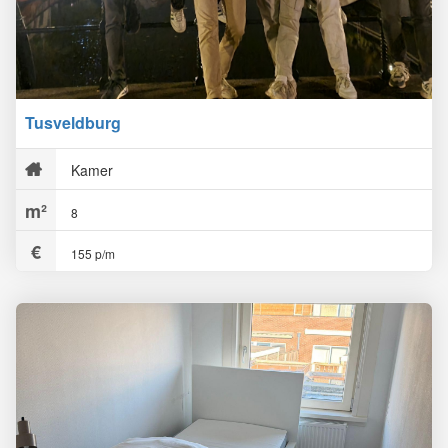
Tusveldburg
Kamer
8
155 p/m