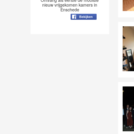
Ontvang als eerste de mooiste
nieuw vrijgekomen kamers in
Enschede
Bekijken