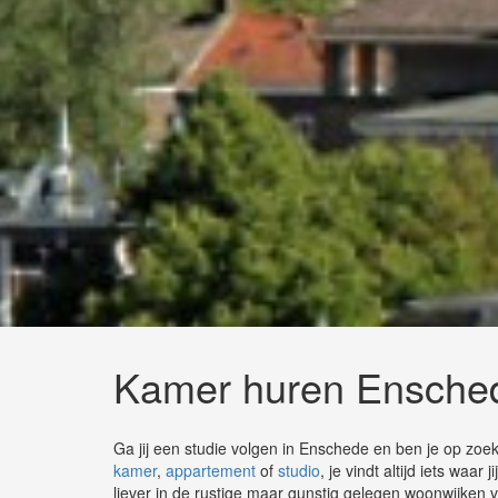
Kamer huren Ensche
Ga jij een studie volgen in Enschede en ben je op zo
kamer
,
appartement
of
studio
, je vindt altijd iets waa
liever in de rustige maar gunstig gelegen woonwijken