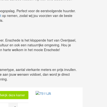
n oogopslag. Perfect voor de eerstvolgende huurder.
t
op nemen, zodat wij jou voorzien van de beste
is.
feer. Enschede is het kloppende hart van Overijssel,
cultuur en ook een natuurrijke omgeving. Hou je
van harte welkom in het mooie Enschede!
ertype, aantal vierkante meters en prijs invullen.
ie aan jouw wensen voldoet, dan word je direct
ning.
Bekijk deze kamer