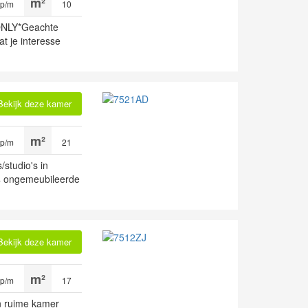
 p/m
10
NLY*Geachte
t je interesse
Bekijk deze kamer
 p/m
21
studio's in
4 ongemeubileerde
Bekijk deze kamer
 p/m
17
n ruime kamer