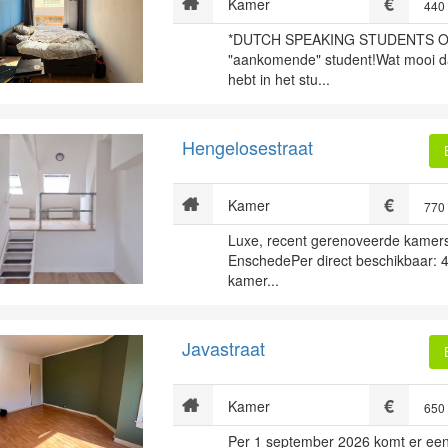
Kamer
440
*DUTCH SPEAKING STUDENTS O
"aankomende" student!Wat mooi da
hebt in het stu...
Hengelosestraat
Kamer
770
Luxe, recent gerenoveerde kamers/
EnschedePer direct beschikbaar: 
kamer...
Javastraat
Kamer
650
Per 1 september 2026 komt er ee