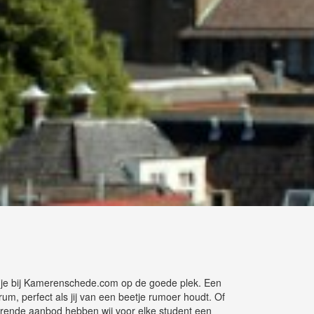
t je bij Kamerenschede.com op de goede plek. Een
trum, perfect als jij van een beetje rumoer houdt. Of
ërende aanbod hebben wij voor elke student een