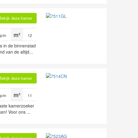
Bekijk deze kamer
 p/m
12
s in de binnenstad
 van de altijd...
Bekijk deze kamer
 p/m
11
iaste kamerzoeker
ken! Voor ons ...