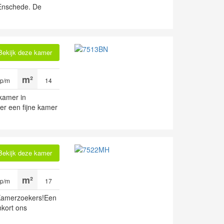
 Enschede. De
Bekijk deze kamer
 p/m
14
 kamer in
r een fijne kamer
Bekijk deze kamer
 p/m
17
amerzoekers!Een
kort ons