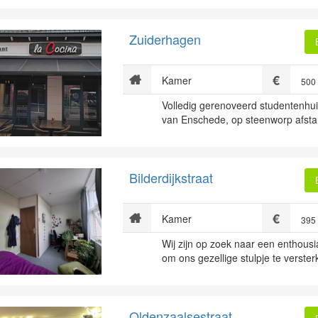
Zuiderhagen
Kamer
500
Volledig gerenoveerd studentenhui
van Enschede, op steenworp afstand
Bilderdijkstraat
Kamer
395
Wij zijn op zoek naar een enthous
om ons gezellige stulpje te verster
Oldenzaalsestraat