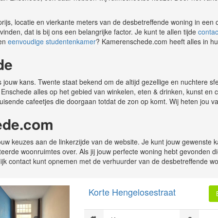
e prijs, locatie en vierkante meters van de desbetreffende woning in ee
en, dat is bij ons een belangrijke factor. Je kunt te allen tijde
contac
een
eenvoudige studentenkamer
? Kamerenschede.com heeft alles in hu
de
it is jouw kans. Twente staat bekend om de altijd gezellige en nuchtere s
ft Enschede alles op het gebied van winkelen, eten & drinken, kunst en 
uisende cafeetjes die doorgaan totdat de zon op komt. Wij heten jou 
ede.com
w keuzes aan de linkerzijde van de website. Je kunt jouw gewenste kam
cteerde woonruimtes over. Als jij jouw perfecte woning hebt gevonden d
lijk contact kunt opnemen met de verhuurder van de desbetreffende wo
Korte Hengelosestraat