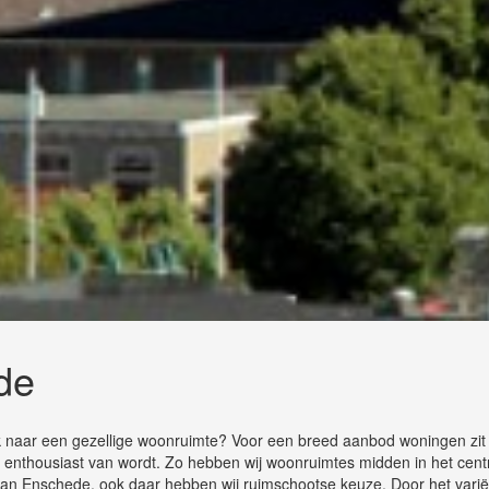
de
ek naar een gezellige woonruimte? Voor een breed aanbod woningen zi
r jij enthousiast van wordt. Zo hebben wij woonruimtes midden in het cen
 van Enschede, ook daar hebben wij ruimschootse keuze. Door het vari