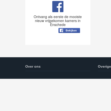
Ontvang als eerste de mooiste
nieuw vrijgekomen kamers in
Enschede
Bekijken
Over ons
Overige
Op deze pagina vindt u alle informatie over
Kamer z
het huren van kamers in Enschede.
cookie e
Daarnaast zal er een blog worden
bijgehouden.
Hurenenschede.com is onderdeel van