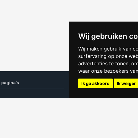
Wij gebruiken c
Wij maken gebruik van c
surfervaring op onze web
advertenties te tonen, o
waar onze bezoekers va
 pagina's
Kamer websites
Ik ga akkoord
Ik weiger
oeken in Enschede tips
Huren in Groningen
Kamer Amsterdam
n privacyverklaring
Kamer Breda
Kamer Den Haag
Kamer Haarlem