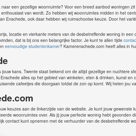
ek naar een gezellige woonruimte? Voor een breed aanbod woningen zi
r jij enthousiast van wordt. Zo hebben wij woonruimtes midden in het cen
 van Enschede, ook daar hebben wij ruimschootse keuze. Door het vari
e prijs, locatie en vierkante meters van de desbetreffende woning in ee
en, dat is bij ons een belangrijke factor. Je kunt te allen tijde
contac
een
eenvoudige studentenkamer
? Kamerenschede.com heeft alles in hu
de
it is jouw kans. Twente staat bekend om de altijd gezellige en nuchtere s
ft Enschede alles op het gebied van winkelen, eten & drinken, kunst en 
uisende cafeetjes die doorgaan totdat de zon op komt. Wij heten jou 
ede.com
w keuzes aan de linkerzijde van de website. Je kunt jouw gewenste kam
cteerde woonruimtes over. Als jij jouw perfecte woning hebt gevonden d
lijk contact kunt opnemen met de verhuurder van de desbetreffende wo