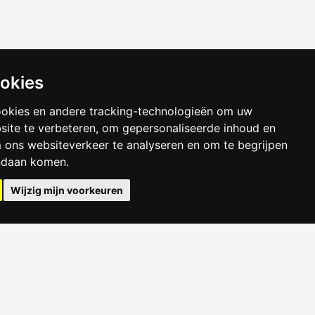
ookies
ookies en andere tracking-technologieën om uw
site te verbeteren, om gepersonaliseerde inhoud en
m ons websiteverkeer te analyseren en om te begrijpen
ndaan komen.
Wijzig mijn voorkeuren
Huren in Tilburg
Kamer Arnhem
Kamer Delft
Kamer Eindhoven
Kamer Leeuwarden