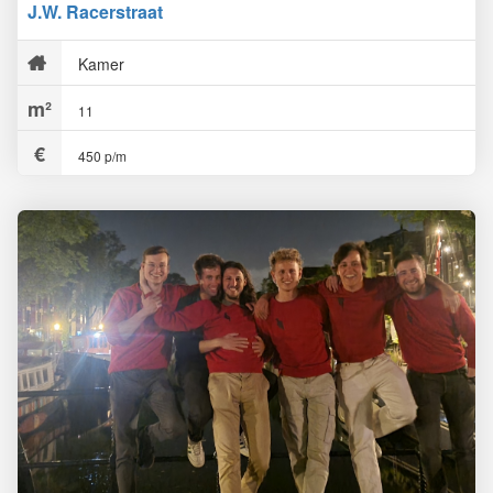
J.W. Racerstraat
Kamer
11
450 p/m