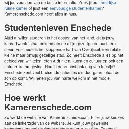
wij jou voorzien van de beste informatie. Zoek jij een
heerlijke
ruime kamer
of juist een
eenvoudige studentenkamer
?
Kamerenschede.com heeft alles in huis.
Studentenleven Enschede
Altijd al willen studeren in het oosten van het land, dit is jouw
kans. Twente staat bekend om de altijd gezellige en nuchtere
sfeer. Enschede is het kloppende hart van Overijssel, een relatief
kleine maar onwijs gezellige stad. Zo heeft Enschede alles op het
gebied van winkelen, eten & drinken, kunst en cultuur en ook een
natuurrijke omgeving. Hou je daarnaast ook nog van feestje?
Enschede kent veel bruisende cafeetjes die doorgaan totdat de
zon op komt. Wij heten jou van harte welkom in het mooie
Enschede!
Hoe werkt
Kamerenschede.com
Zo werkt de website van Kamerenschede.com. Filter jouw keuzes
aan de linkerzijde van de website. Je kunt jouw gewenste
kamertype, aantal vierkante meters en prijs invullen. Eenmaal