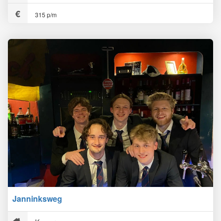
315 p/m
Janninksweg