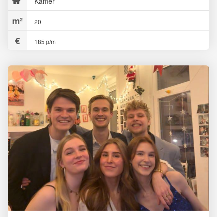
Kamer
20
185 p/m