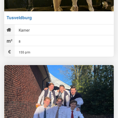
Tusveldburg
Kamer
8
155 p/m