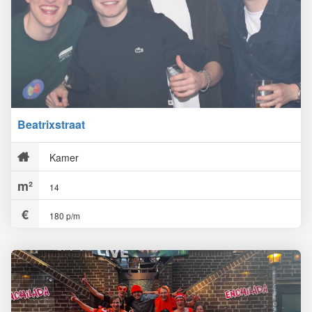
Beatrixstraat
Kamer
14
180 p/m