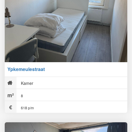
Ypkemeulestraat
Kamer
8
618 p/m