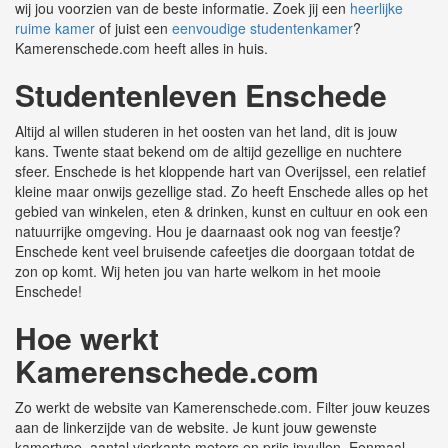
wij jou voorzien van de beste informatie. Zoek jij een
heerlijke
ruime kamer
of juist een
eenvoudige studentenkamer
?
Kamerenschede.com heeft alles in huis.
Studentenleven Enschede
Altijd al willen studeren in het oosten van het land, dit is jouw
kans. Twente staat bekend om de altijd gezellige en nuchtere
sfeer. Enschede is het kloppende hart van Overijssel, een relatief
kleine maar onwijs gezellige stad. Zo heeft Enschede alles op het
gebied van winkelen, eten & drinken, kunst en cultuur en ook een
natuurrijke omgeving. Hou je daarnaast ook nog van feestje?
Enschede kent veel bruisende cafeetjes die doorgaan totdat de
zon op komt. Wij heten jou van harte welkom in het mooie
Enschede!
Hoe werkt
Kamerenschede.com
Zo werkt de website van Kamerenschede.com. Filter jouw keuzes
aan de linkerzijde van de website. Je kunt jouw gewenste
kamertype, aantal vierkante meters en prijs invullen. Eenmaal