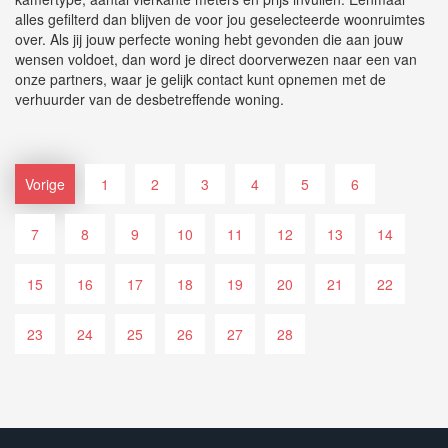
alles gefilterd dan blijven de voor jou geselecteerde woonruimtes
over. Als jij jouw perfecte woning hebt gevonden die aan jouw
wensen voldoet, dan word je direct doorverwezen naar een van
onze partners, waar je gelijk contact kunt opnemen met de
verhuurder van de desbetreffende woning.
Vorige
1
2
3
4
5
6
7
8
9
10
11
12
13
14
15
16
17
18
19
20
21
22
23
24
25
26
27
28