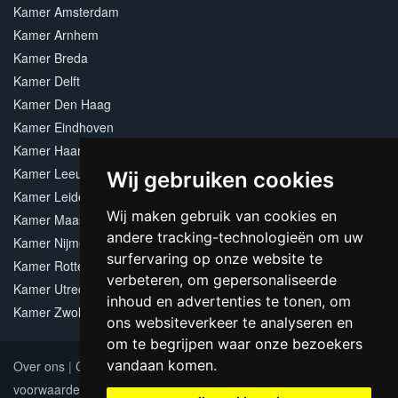
Kamer Amsterdam
Kamer Arnhem
Kamer Breda
Kamer Delft
Kamer Den Haag
Kamer Eindhoven
Kamer Haarlem
Kamer Leeuwarden
Wij gebruiken cookies
Kamer Leiden
Wij maken gebruik van cookies en
Kamer Maastricht
andere tracking-technologieën om uw
Kamer Nijmegen
surfervaring op onze website te
Kamer Rotterdam
verbeteren, om gepersonaliseerde
Kamer Utrecht
inhoud en advertenties te tonen, om
Kamer Zwolle
ons websiteverkeer te analyseren en
om te begrijpen waar onze bezoekers
vandaan komen.
Over ons
|
Contact
|
Adverteren
|
Sitemap
|
Algemene
voorwaarden
Update cookies preferences