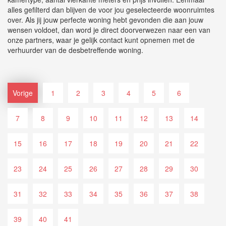
alles gefilterd dan blijven de voor jou geselecteerde woonruimtes
over. Als jij jouw perfecte woning hebt gevonden die aan jouw
wensen voldoet, dan word je direct doorverwezen naar een van
onze partners, waar je gelijk contact kunt opnemen met de
verhuurder van de desbetreffende woning.
Vorige
1
2
3
4
5
6
7
8
9
10
11
12
13
14
15
16
17
18
19
20
21
22
23
24
25
26
27
28
29
30
31
32
33
34
35
36
37
38
39
40
41