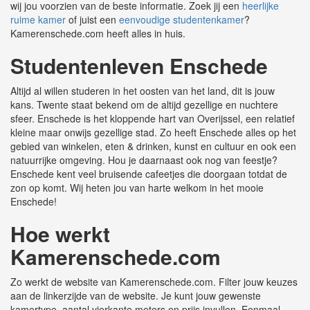
wij jou voorzien van de beste informatie. Zoek jij een
heerlijke
ruime kamer
of juist een
eenvoudige studentenkamer
?
Kamerenschede.com heeft alles in huis.
Studentenleven Enschede
Altijd al willen studeren in het oosten van het land, dit is jouw
kans. Twente staat bekend om de altijd gezellige en nuchtere
sfeer. Enschede is het kloppende hart van Overijssel, een relatief
kleine maar onwijs gezellige stad. Zo heeft Enschede alles op het
gebied van winkelen, eten & drinken, kunst en cultuur en ook een
natuurrijke omgeving. Hou je daarnaast ook nog van feestje?
Enschede kent veel bruisende cafeetjes die doorgaan totdat de
zon op komt. Wij heten jou van harte welkom in het mooie
Enschede!
Hoe werkt
Kamerenschede.com
Zo werkt de website van Kamerenschede.com. Filter jouw keuzes
aan de linkerzijde van de website. Je kunt jouw gewenste
kamertype, aantal vierkante meters en prijs invullen. Eenmaal