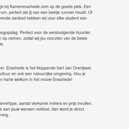
t je bij Kamerenschede.com op de goede plek. Een
trum, perfect als jij van een beetje rumoer houdt. Of
ërende aanbod hebben wij voor elke student een
n oogopslag. Perfect voor de eerstvolgende huurder.
t
op nemen, zodat wij jou voorzien van de beste
is.
feer. Enschede is het kloppende hart van Overijssel,
cultuur en ook een natuurrijke omgeving. Hou je
van harte welkom in het mooie Enschede!
ertype, aantal vierkante meters en prijs invullen.
ie aan jouw wensen voldoet, dan word je direct
ning.