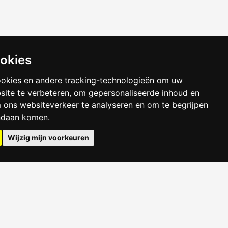
ookies
ookies en andere tracking-technologieën om uw
site te verbeteren, om gepersonaliseerde inhoud en
m ons websiteverkeer te analyseren en om te begrijpen
ndaan komen.
Wijzig mijn voorkeuren
Huren in Tilburg
Kamer Arnhem
Kamer Delft
Kamer Eindhoven
Kamer Leeuwarden