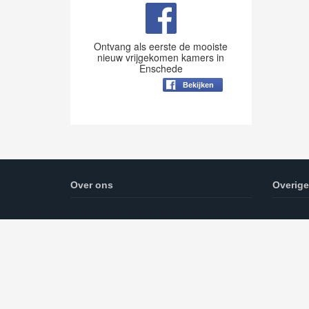
Ontvang als eerste de mooiste
nieuw vrijgekomen kamers in
Enschede
Bekijken
Over ons
Overige
Op deze pagina vindt u alle informatie over
Kamer z
het huren van kamers in Enschede.
cookie e
Daarnaast zal er een blog worden
bijgehouden.
Hurenenschede.com is onderdeel van