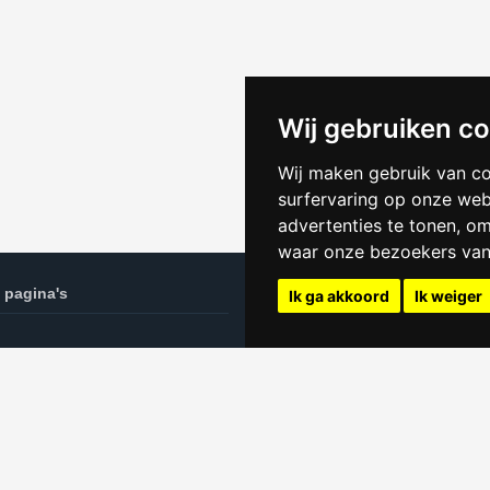
Wij gebruiken c
Wij maken gebruik van c
surfervaring op onze web
advertenties te tonen, o
waar onze bezoekers va
 pagina's
Kamer websites
Ik ga akkoord
Ik weiger
oeken in Enschede tips
Huren in Groningen
Kamer Amsterdam
n privacyverklaring
Kamer Breda
Kamer Den Haag
Kamer Haarlem