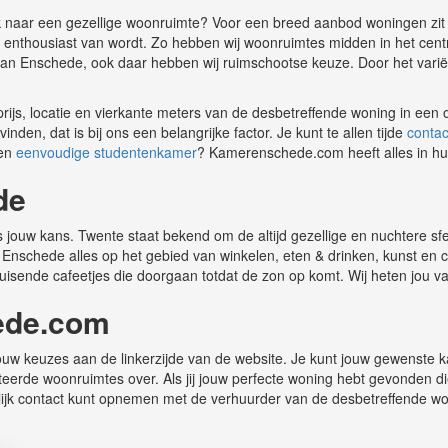
ek naar een gezellige woonruimte? Voor een breed aanbod woningen zi
r jij enthousiast van wordt. Zo hebben wij woonruimtes midden in het cen
 van Enschede, ook daar hebben wij ruimschootse keuze. Door het vari
e prijs, locatie en vierkante meters van de desbetreffende woning in ee
en, dat is bij ons een belangrijke factor. Je kunt te allen tijde
contac
een
eenvoudige studentenkamer
? Kamerenschede.com heeft alles in hu
de
it is jouw kans. Twente staat bekend om de altijd gezellige en nuchtere s
ft Enschede alles op het gebied van winkelen, eten & drinken, kunst en 
uisende cafeetjes die doorgaan totdat de zon op komt. Wij heten jou 
ede.com
w keuzes aan de linkerzijde van de website. Je kunt jouw gewenste kam
cteerde woonruimtes over. Als jij jouw perfecte woning hebt gevonden d
lijk contact kunt opnemen met de verhuurder van de desbetreffende wo