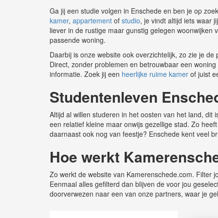
Ga jij een studie volgen in Enschede en ben je op zo
kamer
,
appartement
of
studio
, je vindt altijd iets waa
liever in de rustige maar gunstig gelegen woonwijken
passende woning.
Daarbij is onze website ook overzichtelijk, zo zie je d
Direct, zonder problemen en betrouwbaar een woning vind
informatie. Zoek jij een
heerlijke ruime kamer
of juist 
Studentenleven Ensche
Altijd al willen studeren in het oosten van het land, d
een relatief kleine maar onwijs gezellige stad. Zo hee
daarnaast ook nog van feestje? Enschede kent veel br
Hoe werkt Kamerensch
Zo werkt de website van Kamerenschede.com. Filter jou
Eenmaal alles gefilterd dan blijven de voor jou gesele
doorverwezen naar een van onze partners, waar je ge