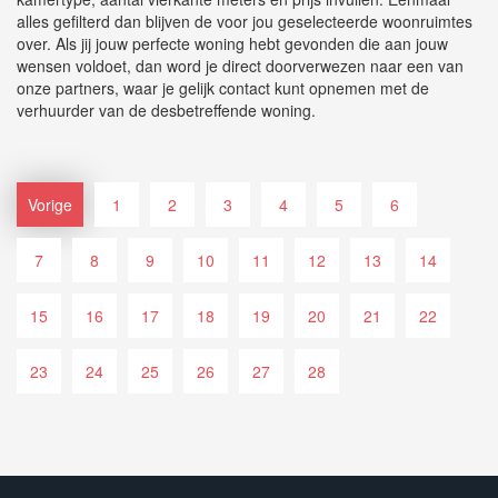
alles gefilterd dan blijven de voor jou geselecteerde woonruimtes
over. Als jij jouw perfecte woning hebt gevonden die aan jouw
wensen voldoet, dan word je direct doorverwezen naar een van
onze partners, waar je gelijk contact kunt opnemen met de
verhuurder van de desbetreffende woning.
Vorige
1
2
3
4
5
6
7
8
9
10
11
12
13
14
15
16
17
18
19
20
21
22
23
24
25
26
27
28