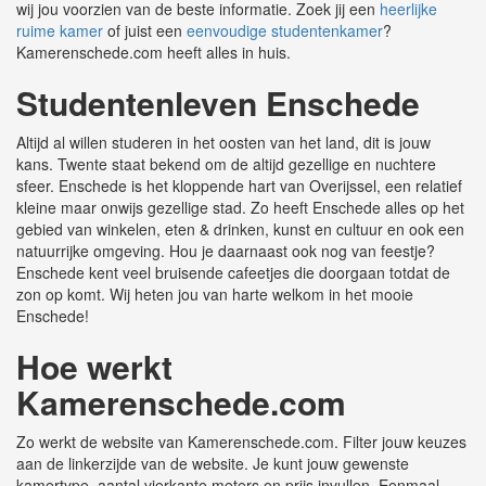
wij jou voorzien van de beste informatie. Zoek jij een
heerlijke
ruime kamer
of juist een
eenvoudige studentenkamer
?
Kamerenschede.com heeft alles in huis.
Studentenleven Enschede
Altijd al willen studeren in het oosten van het land, dit is jouw
kans. Twente staat bekend om de altijd gezellige en nuchtere
sfeer. Enschede is het kloppende hart van Overijssel, een relatief
kleine maar onwijs gezellige stad. Zo heeft Enschede alles op het
gebied van winkelen, eten & drinken, kunst en cultuur en ook een
natuurrijke omgeving. Hou je daarnaast ook nog van feestje?
Enschede kent veel bruisende cafeetjes die doorgaan totdat de
zon op komt. Wij heten jou van harte welkom in het mooie
Enschede!
Hoe werkt
Kamerenschede.com
Zo werkt de website van Kamerenschede.com. Filter jouw keuzes
aan de linkerzijde van de website. Je kunt jouw gewenste
kamertype, aantal vierkante meters en prijs invullen. Eenmaal