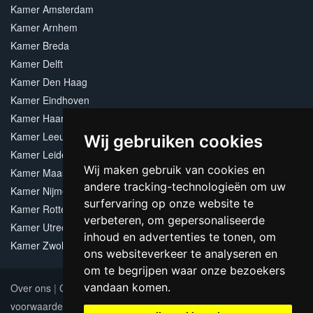
Kamer Amsterdam
Kamer Arnhem
Kamer Breda
Kamer Delft
Kamer Den Haag
Kamer Eindhoven
Kamer Haarlem
Kamer Leeuwarden
Wij gebruiken cookies
Kamer Leiden
Wij maken gebruik van cookies en
Kamer Maastricht
andere tracking-technologieën om uw
Kamer Nijmegen
surfervaring op onze website te
Kamer Rotterdam
verbeteren, om gepersonaliseerde
Kamer Utrecht
inhoud en advertenties te tonen, om
Kamer Zwolle
ons websiteverkeer te analyseren en
om te begrijpen waar onze bezoekers
vandaan komen.
Over ons
|
Contact
|
Adverteren
|
Sitemap
|
Algemene
voorwaarden
Update cookies preferences